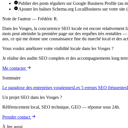
Publier des posts réguliers sur Google Business Profile (au 
Ajouter les balises Schema.org LocalBusiness sur votre site (
Note de l'auteur — Frédéric R.
Dans les Vosges, la concurrence SEO locale est encore relativement fai
mois peut atteindre la première page sur des requêtes très rentables — 
ans, ce qui me donne une connaissance fine du marché local et des acteu
Vous voulez améliorer votre visibilité locale dans les Vosges ?
Je réalise des audits SEO complets et des accompagnements long ter
Me contacter
Sommaire
Le paradoxe des entreprises vosgiennes
Les 5 erreurs SEO fréquentes
Un projet SEO dans les Vosges ?
Référencement local, SEO technique, GEO — réponse sous 24h.
Prendre contact
À lire aussi