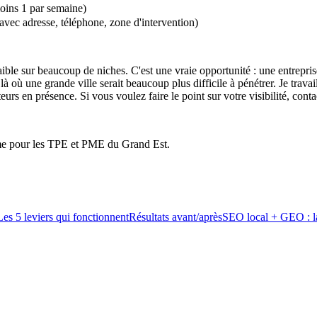
moins 1 par semaine)
avec adresse, téléphone, zone d'intervention)
ble sur beaucoup de niches. C'est une vraie opportunité : une entrepris
là où une grande ville serait beaucoup plus difficile à pénétrer. Je trav
rs en présence. Si vous voulez faire le point sur votre visibilité, cont
me pour les TPE et PME du Grand Est.
Les 5 leviers qui fonctionnent
Résultats avant/après
SEO local + GEO : l