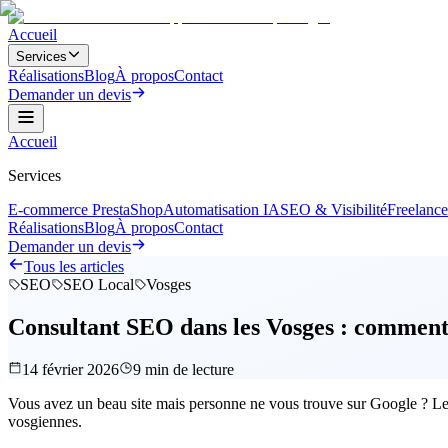
Accueil
Services
Réalisations
Blog
À propos
Contact
Demander un devis
Accueil
Services
E-commerce PrestaShop
Automatisation IA
SEO & Visibilité
Freelanc
Réalisations
Blog
À propos
Contact
Demander un devis
Tous les articles
SEO
SEO Local
Vosges
Consultant SEO dans les Vosges : comment a
14 février 2026
9
min de lecture
Vous avez un beau site mais personne ne vous trouve sur Google ? Le S
vosgiennes.