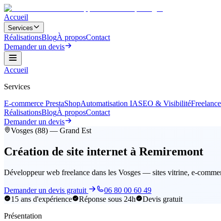
Accueil
Services
Réalisations
Blog
À propos
Contact
Demander un devis
Accueil
Services
E-commerce PrestaShop
Automatisation IA
SEO & Visibilité
Freelanc
Réalisations
Blog
À propos
Contact
Demander un devis
Vosges (88) — Grand Est
Création de site internet à Remiremont
Développeur web freelance dans les Vosges — sites vitrine, e-commer
Demander un devis gratuit
06 80 00 60 49
15 ans d'expérience
Réponse sous 24h
Devis gratuit
Présentation