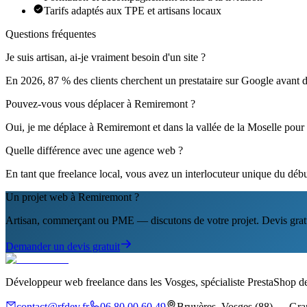
Tarifs adaptés aux TPE et artisans locaux
Questions fréquentes
Je suis artisan, ai-je vraiment besoin d'un site ?
En 2026, 87 % des clients cherchent un prestataire sur Google avant d'
Pouvez-vous vous déplacer à Remiremont ?
Oui, je me déplace à Remiremont et dans la vallée de la Moselle pour 
Quelle différence avec une agence web ?
En tant que freelance local, vous avez un interlocuteur unique du début
Un projet web à Remiremont ?
Artisan, commerçant ou PME — discutons de votre projet. Devis gratu
Demander un devis gratuit
Développeur web freelance dans les Vosges, spécialiste PrestaShop de
contact@rfdev.fr
06 80 00 60 49
Bruyères, Vosges (88) — Gra